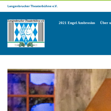
Zum
Langenbrucker Theaterbühne e.V.
Inhalt
springen
2021 Engel Ambrosius
Über 