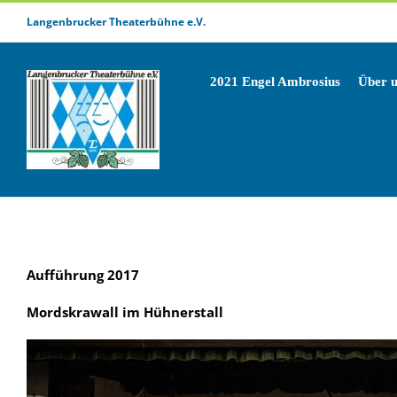
Zum
Langenbrucker Theaterbühne e.V.
Inhalt
springen
2021 Engel Ambrosius
Über 
Aufführung 2017
Mordskrawall im Hühnerstall