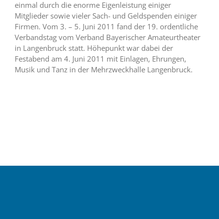
einmal durch die enorme Eigenleistung einiger
Mitglieder sowie vieler Sach- und Geldspenden einiger
Firmen. Vom 3. – 5. Juni 2011 fand der 19. ordentliche
Verbandstag vom Verband Bayerischer Amateurtheater
in Langenbruck statt. Höhepunkt war dabei der
Festabend am 4. Juni 2011 mit Einlagen, Ehrungen,
Musik und Tanz in der Mehrzweckhalle Langenbruck.